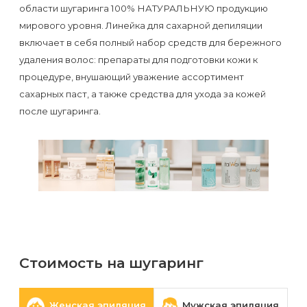
воска
области шугаринга 100% НАТУРАЛЬНУЮ продукцию
для
мирового уровня. Линейка для сахарной депиляции
включает в себя полный набор средств для бережного
депиляции
удаления волос: препараты для подготовки кожи к
процедуре, внушающий уважение ассортимент
Эпиляция
сахарных паст, а также средства для ухода за кожей
или
после шугаринга.
депиляция?
Стоимость на шугаринг
Женская эпиляция
Мужская эпиляция