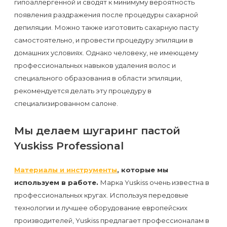
гипоаллергенной и сводят к минимуму вероятность
к
появления раздражения после процедуры сахарной
косметологу?
депиляции. Можно также изготовить сахарную пасту
самостоятельно, и провести процедуру эпиляции в
Рекомендации
домашних условиях. Однако человеку, не имеющему
по
профессиональных навыков удаления волос и
уходу
специального образования в области эпиляции,
рекомендуется делать эту процедуру в
за
специализированном салоне.
кожей
после
Мы делаем шугаринг пастой
депиляции
Yuskiss Professional
воском
Материалы и инструменты
, которые мы
или
используем в работе.
Марка Yuskiss очень известна в
сахаром
профессиональных кругах. Используя передовые
технологии и лучшее оборудование европейских
Виды
производителей, Yuskiss предлагает профессионалам в