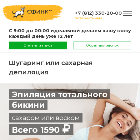
+7 (812) 330-20-00
позвонить нам
С 9:00 до 00:00 идеальной делаем вашу кожу
ГЛАВНАЯ
каждый день уже 12 лет
Онлайн запись
Обратный звонок
УСЛУГИ
Шугаринг или сахарная
депиляция
Услуги
КОМПАНИЯ
и
Эпиляция тотального
цены
О
ИНФОРМАЦИЯ
бикини
компании
Эпиляция
сахаром или воском
воском
Фото
Мастера
ВАЖНО
Всего 1590
Шугаринг
Видео