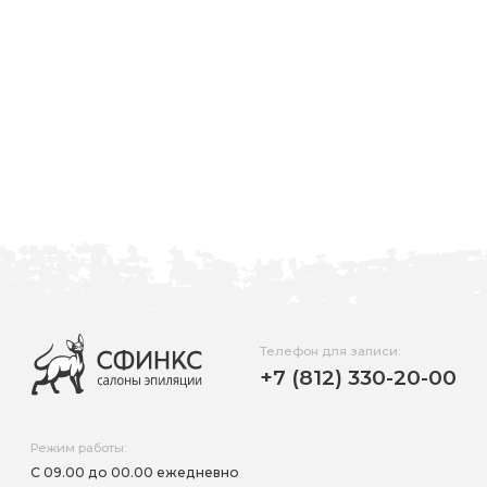
ежедневно
vkontakte
youtube
Телефон для записи:
+7 (812) 330-20-00
Режим работы:
С 09.00 до 00.00 ежедневно