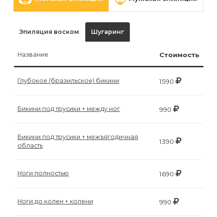
Эпиляция воском
Шугаринг
Название
Стоимость
Глубокое (бразильское) бикини
1590
Бикини под трусики + между ног
990
Бикини под трусики + межъягодичная
1390
область
Ноги полностью
1690
Ноги до колен + колени
990