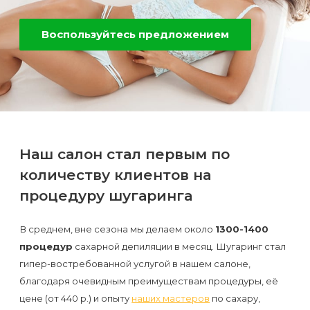
Отзывы
Подготовка
КОНТАКТЫ
Мужская
Вопросы-
к
Воспользуйтесь предложением
Материалы
депиляция
ответы
процедуре
и
эпиляции
инструменты
Бикини-
Статьи
воском
дизайн
Оборудование
или
Блог
сахаром
Наш салон стал первым по
Партнерство
Форум
количеству клиентов на
Эпиляция
Администраторы
процедуру шугаринга
Карта
в
сайта
Сфинксе
Контакты
В среднем, вне сезона мы делаем около
1300-1400
и
процедур
сахарной депиляции в месяц. Шугаринг стал
Формула-1
гипер-востребованной услугой в нашем салоне,
благодаря очевидным преимуществам процедуры, её
Эпиляция
цене (от 440 р.) и опыту
наших мастеров
по сахару,