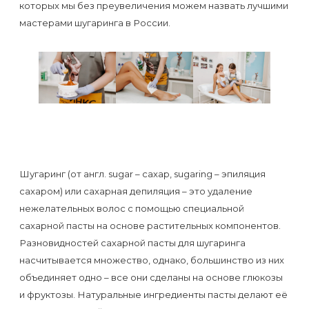
которых мы без преувеличения можем назвать лучшими
первый
мастерами шугаринга в России.
раз
перед
важным
событием
Противопоказания
к
эпиляции
Шугаринг (от англ. sugar – сахар, sugaring – эпиляция
сахаром) или сахарная депиляция – это удаление
Что
нежелательных волос с помощью специальной
сахарной пасты на основе растительных компонентов.
нужно
Разновидностей сахарной пасты для шугаринга
знать
насчитывается множество, однако, большинство из них
перед
объединяет одно – все они сделаны на основе глюкозы
визитом
и фруктозы. Натуральные ингредиенты пасты делают её