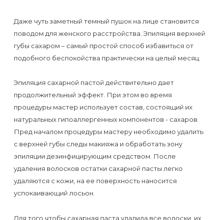
Отзывы
Подготовка
КОНТАКТЫ
Даже чуть заметный темный пушок на лице становится
Мужская
Вопросы-
к
Материалы
поводом для женского расстройства. Эпиляция верхней
депиляция
ответы
процедуре
и
губы сахаром – самый простой способ избавиться от
эпиляции
инструменты
подобного беспокойства практически на целый месяц.
Бикини-
Статьи
воском
дизайн
Оборудование
Эпиляция сахарной пастой действительно дает
или
Блог
продолжительный эффект. При этом во время
сахаром
процедуры мастер использует состав, состоящий их
Партнерство
Форум
натуральных гипоаллергенных компонентов - сахаров.
Эпиляция
Пред началом процедуры мастеру необходимо удалить
Администраторы
Карта
в
с верхней губы следы макияжа и обработать зону
сайта
Сфинксе
эпиляции дезинфицирующим средством. После
Контакты
удаления волосков остатки сахарной пасты легко
и
удаляются с кожи, на ее поверхность наносится
Формула-1
успокаивающий лосьон.
Эпиляция
Для того чтобы сахарная паста удалила все волоски, их