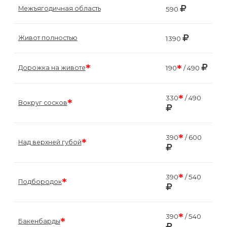
Межъягодичная область
590
Живот полностью
1390
*
*
Дорожка на животе
190
/ 490
*
330
/ 490
*
Вокруг сосков
*
390
/ 600
*
Над верхней губой
*
390
/ 540
*
Подбородок
*
390
/ 540
*
Бакенбарды