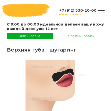
+7 (812) 330-20-00
позвонить нам
С 9:00 до 00:00 идеальной делаем вашу кожу
ГЛАВНАЯ
каждый день уже 12 лет
Онлайн запись
Обратный звонок
УСЛУГИ
Верхняя губа - шугаринг
Услуги
КОМПАНИЯ
и
цены
О
ИНФОРМАЦИЯ
компании
Эпиляция
воском
Фото
Мастера
ВАЖНО
Шугаринг
Видео