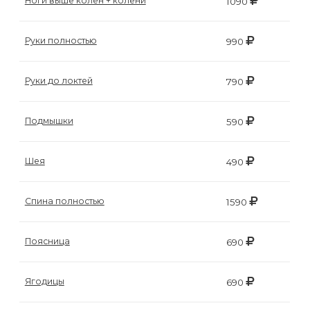
Ноги выше колен + колени
1090
Руки полностью
990
Руки до локтей
790
Подмышки
590
Шея
490
Спина полностью
1590
Поясница
690
Ягодицы
690