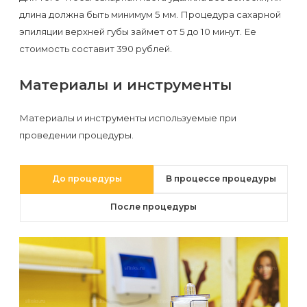
первый
длина должна быть минимум 5 мм. Процедура сахарной
раз
эпиляции верхней губы займет от 5 до 10 минут. Ее
стоимость составит 390 рублей.
перед
важным
Материалы и инструменты
событием
Материалы и инструменты используемые при
Противопоказания
проведении процедуры.
к
эпиляции
До процедуры
В процессе процедуры
Что
После процедуры
нужно
знать
перед
визитом