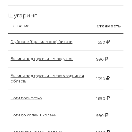
воска
для
Шугаринг
депиляции
Название
Стоимость
Эпиляция
Глубокое (бразильское) бикини
1590
или
депиляция?
Бикини под трусики + между ног
990
Бикини под трусики + межъягодичная
1390
область
Ноги полностью
1690
Ноги до колен + колени
990