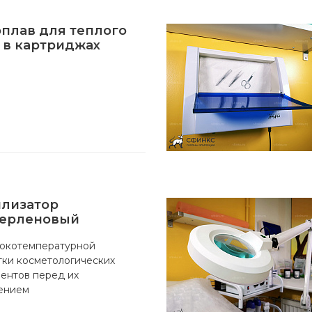
плав для теплого
 в картриджах
илизатор
перленовый
сокотемпературной
ки косметологических
ентов перед их
ением