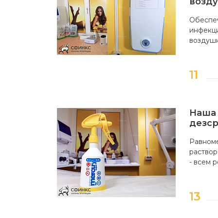
возду
Обеспе
инфекц
воздуш
Наша 
дезс
Равном
раствор
- всем 