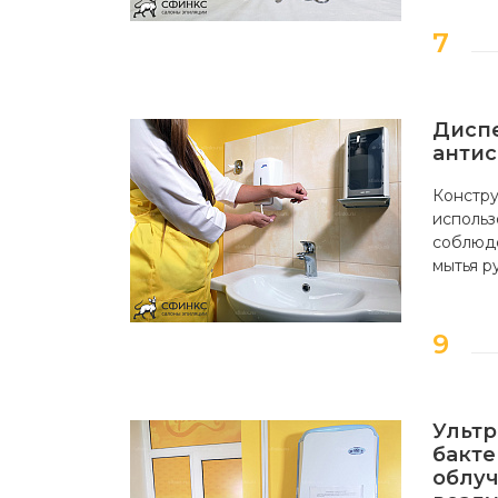
Дисп
антис
Констру
использ
соблюде
мытья р
Ульт
бакт
облуч