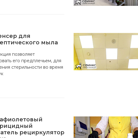
енсер для
ептического мыла
кция позволяет
овать его предплечьем, для
ния стерильности во время
ук
рафиолетовый
ерицидный
атель рециркулятор