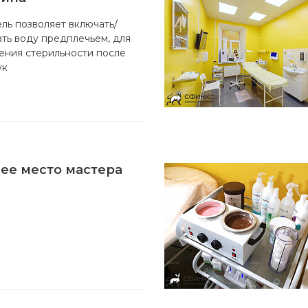
лы и инструменты
Статьи
ль позволяет включать/
вание
Блог
ть воду предплечьем, для
ния стерильности после
ство
Форум
ук
траторы
Карта сайта
ы
ее место мастера