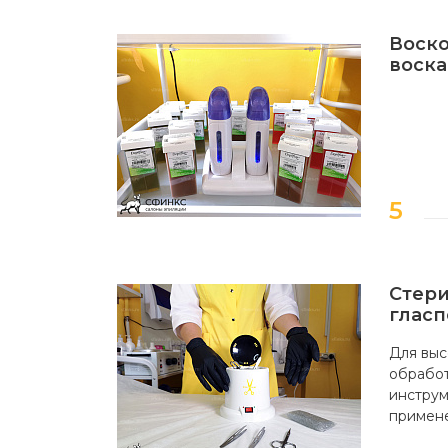
Воско
воска
Стер
глас
Для вы
обработ
инструм
примен