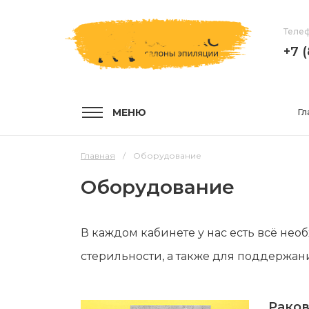
Телеф
+7 
МЕНЮ
Гл
Главная
Оборудование
Оборудование
УСЛУГИ
КОМПА
В каждом кабинете у нас есть всё не
Услуги и цены
О компа
стерильности, а также для поддержан
Эпиляция воском
Мастер
Шугаринг
Отзывы
Рако