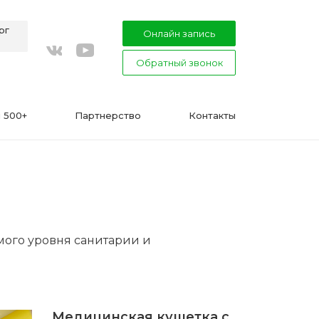
рг
Онлайн запись
Обратный звонок
youtube
vkontakte
 500+
Партнерство
Контакты
ВАЖНО
мого уровня санитарии и
Подготовка к процедуре эпиляции
воском или сахаром
Эпиляция в Сфинксе и Формула-1
Медицинская кушетка с