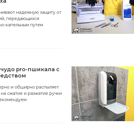
ха
чивают надежную защиту от
ий, передающихся
но-капельным путем
чудо pro-пшикала с
редством
ерно и обширно распыляет
 на сжатие и разжатие ручки
рекомендуем