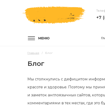
Телеф
+7 
МЕНЮ
Гл
Главная
Блог
Блог
УСЛУГИ
КОМПА
Мы столкнулись с дефицитом информа
Услуги и цены
О компа
красоте и здоровье. Поэтому мы приня
Эпиляция воском
Мастер
и заметок англоязычных сайтов, кот
Шугаринг
Отзывы
комментариями в тех местах, где это 