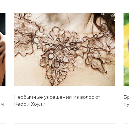
лы и инструменты
Статьи
вание
Блог
ство
Форум
траторы
Карта сайта
ы
Необычные украшения из волос от
Б
ом
Керри Хоули
пу