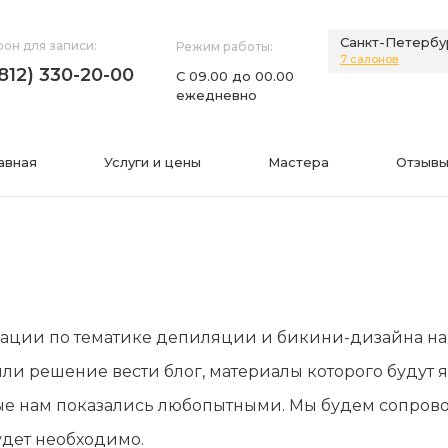
Санкт-Петербу
он для записи:
Режим работы:
7 салонов
(812) 330-20-00
С 09.00 до 00.00
ежедневно
авная
Услуги и цены
Мастера
Отзывы
НИЯ
ИНФОРМАЦИЯ
ции по тематике депиляции и бикини-дизайна на о
нии
Фото
ли решение вести блог, материалы которого будут 
а
Видео
орые нам показались любопытными. Мы будем сопро
Вопросы-ответы
будет необходимо.