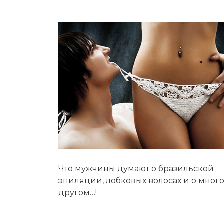
Мужская депиляция
Материа
Бикини-дизайн
Оборудо
Партнер
Админис
Контакт
Что мужчины думают о бразильской
эпиляции, лобковых волосах и о мног
другом…!