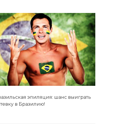
Эпиляция первый раз перед важным
событием
Противопоказания к эпиляции
Что нужно знать перед визитом к
косметологу?
Рекомендации по уходу за кожей после
депиляции воском или сахаром
Виды воска для депиляции
Эпиляция или депиляция?
разильская эпиляция: шанс выиграть
тевку в Бразилию!