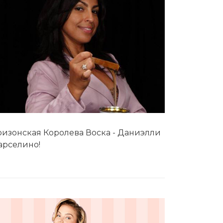
изонская Королева Воска - Даниэлли
арселино!