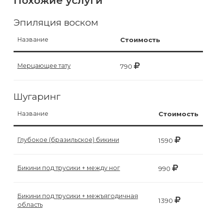
Похожие услуги
воска
для
Эпиляция воском
депиляции
Название
Стоимость
Эпиляция
Мерцающее тату
790
или
депиляция?
Шугаринг
Название
Стоимость
Глубокое (бразильское) бикини
1590
Бикини под трусики + между ног
990
Бикини под трусики + межъягодичная
1390
область