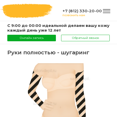
+7 (812) 330-20-00
позвонить нам
С 9:00 до 00:00 идеальной делаем вашу кожу
ГЛАВНАЯ
каждый день уже 12 лет
Онлайн запись
Обратный звонок
УСЛУГИ
Руки полностью - шугаринг
Услуги
КОМПАНИЯ
и
цены
О
ИНФОРМАЦИЯ
компании
Эпиляция
воском
Фото
Мастера
ВАЖНО
Шугаринг
Видео