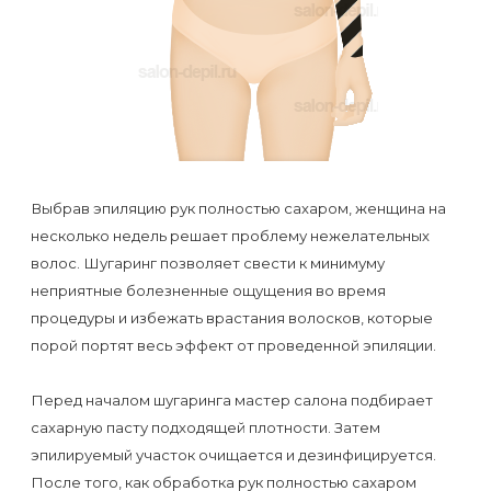
Отзывы
Подготовка
КОНТАКТЫ
Мужская
Вопросы-
к
Материалы
депиляция
ответы
процедуре
и
эпиляции
инструменты
Бикини-
Статьи
воском
дизайн
Оборудование
или
Блог
Выбрав эпиляцию рук полностью сахаром, женщина на
сахаром
несколько недель решает проблему нежелательных
Партнерство
Форум
волос. Шугаринг позволяет свести к минимуму
Эпиляция
неприятные болезненные ощущения во время
Администраторы
Карта
в
процедуры и избежать врастания волосков, которые
сайта
Сфинксе
порой портят весь эффект от проведенной эпиляции.
Контакты
и
Перед началом шугаринга мастер салона подбирает
Формула-1
сахарную пасту подходящей плотности. Затем
эпилируемый участок очищается и дезинфицируется.
Эпиляция
После того, как обработка рук полностью сахаром