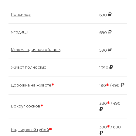
Поясница
690
Ягодицы
690
Межъягодичная область
590
Живот полностью
1390
*
*
Дорожка на животе
190
/ 490
*
330
/ 490
*
Вокруг сосков
*
390
/ 600
*
Над верхней губой