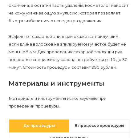
первый
окончена, а остатки пасты удалены, косметолог наносит
раз
на кожу ухаживающую эмульсию, которая позволяет
быстро избавиться от следов раздражения.
перед
важным
Эффект от сахарной эпиляции окажется наилучшим,
событием
если длина волосков на эпилируемом участке будет не
меньше 5 мм. Для проведения сахарной эпиляции рук
Противопоказания
полностью специалисту салона потребуется от 10 до 30
к
минут. Стоимость процедуры составит 990 рублей.
эпиляции
Материалы и инструменты
Что
Материалы и инструменты используемые при
нужно
проведении процедуры.
знать
перед
До процедуры
В процессе процедуры
визитом