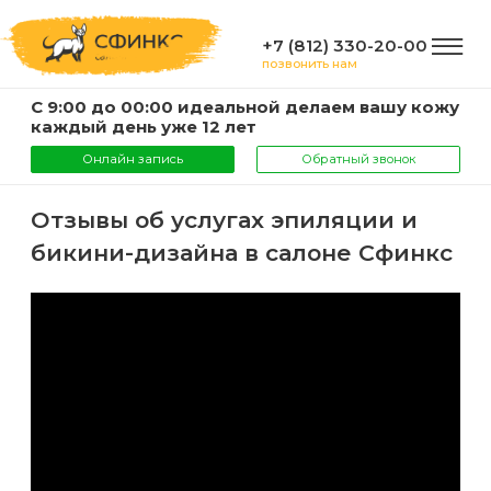
+7 (812) 330-20-00
позвонить нам
С 9:00 до 00:00 идеальной делаем вашу кожу
ГЛАВНАЯ
каждый день уже 12 лет
Онлайн запись
Обратный звонок
УСЛУГИ
Отзывы об услугах эпиляции и
бикини-дизайна в салоне Сфинкс
Услуги
КОМПАНИЯ
и
цены
О
ИНФОРМАЦИЯ
компании
Эпиляция
воском
Фото
Мастера
ВАЖНО
Шугаринг
Видео