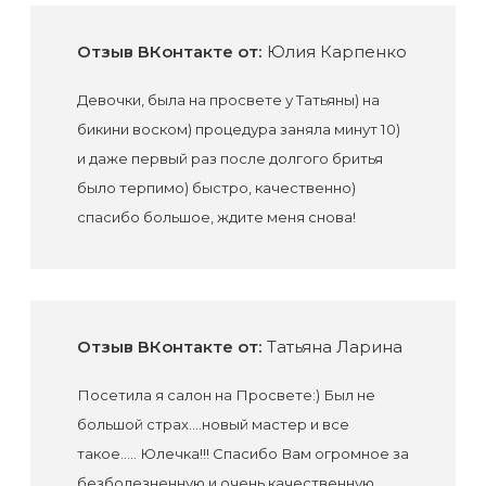
Отзыв ВКонтакте от:
Юлия Карпенко
Девочки, была на просвете у Татьяны) на
бикини воском) процедура заняла минут 10)
и даже первый раз после долгого бритья
было терпимо) быстро, качественно)
спасибо большое, ждите меня снова!
Отзыв ВКонтакте от:
Татьяна Ларина
Посетила я салон на Просвете:) Был не
большой страх....новый мастер и все
такое..... Юлечка!!! Спасибо Вам огромное за
безболезненную и очень качественную