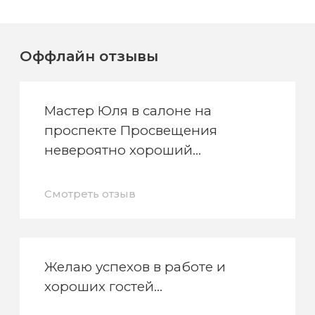
воска
для
депиляции
Оффлайн отзывы
Эпиляция
или
Мастер Юля в салоне на
депиляция?
проспекте Просвещения
невероятно хороший
Смотреть отзыв
Желаю успехов в работе и
хороших гостей