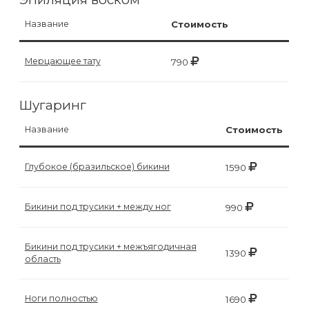
воска
для
Название
Стоимость
депиляции
Мерцающее тату
790
Эпиляция
или
Шугаринг
депиляция?
Название
Стоимость
Глубокое (бразильское) бикини
1590
Бикини под трусики + между ног
990
Бикини под трусики + межъягодичная
1390
область
Ноги полностью
1690