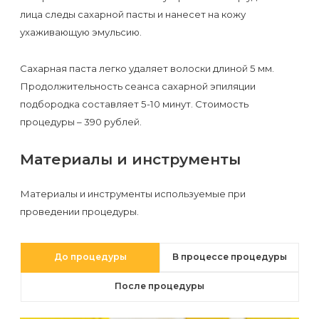
первый
лица следы сахарной пасты и нанесет на кожу
раз
ухаживающую эмульсию.
перед
Сахарная паста легко удаляет волоски длиной 5 мм.
важным
Продолжительность сеанса сахарной эпиляции
событием
подбородка составляет 5-10 минут. Стоимость
процедуры – 390 рублей.
Противопоказания
к
Материалы и инструменты
эпиляции
Материалы и инструменты используемые при
проведении процедуры.
Что
нужно
знать
До процедуры
В процессе процедуры
перед
После процедуры
визитом