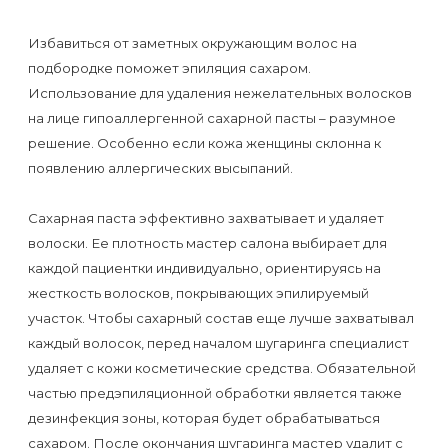
Отзывы
Подготовка
КОНТАКТЫ
Избавиться от заметных окружающим волос на
Мужская
Вопросы-
к
Материалы
подбородке поможет эпиляция сахаром.
депиляция
ответы
процедуре
и
Использование для удаления нежелательных волосков
эпиляции
инструменты
на лице гипоаллергенной сахарной пасты – разумное
Бикини-
Статьи
воском
решение. Особенно если кожа женщины склонна к
дизайн
появлению аллергических высыпаний.
Оборудование
или
Блог
сахаром
Сахарная паста эффективно захватывает и удаляет
Партнерство
Форум
волоски. Ее плотность мастер салона выбирает для
Эпиляция
каждой пациентки индивидуально, ориентируясь на
Администраторы
Карта
в
жесткость волосков, покрывающих эпилируемый
сайта
Сфинксе
участок. Чтобы сахарный состав еще лучше захватывал
Контакты
каждый волосок, перед началом шугаринга специалист
и
удаляет с кожи косметические средства. Обязательной
Формула-1
частью предэпиляционной обработки является также
дезинфекция зоны, которая будет обрабатываться
Эпиляция
сахаром. После окончания шугаринга мастер удалит с