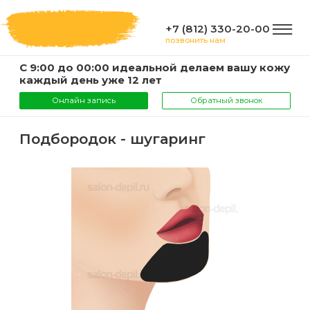
+7 (812) 330-20-00
позвонить нам
С 9:00 до 00:00 идеальной делаем вашу кожу
ГЛАВНАЯ
каждый день уже 12 лет
Онлайн запись
Обратный звонок
УСЛУГИ
Подбородок - шугаринг
Услуги
КОМПАНИЯ
и
цены
О
ИНФОРМАЦИЯ
компании
Эпиляция
воском
Фото
Мастера
ВАЖНО
Шугаринг
Видео