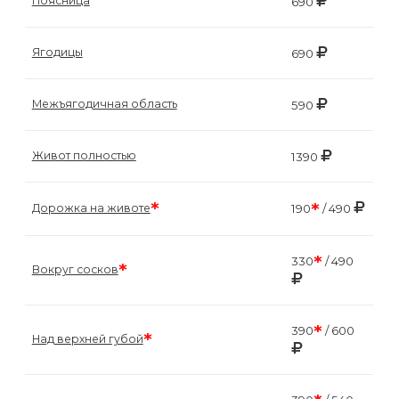
Поясница
690
Ягодицы
690
Межъягодичная область
590
Живот полностью
1390
*
*
Дорожка на животе
190
/ 490
*
330
/ 490
*
Вокруг сосков
*
390
/ 600
*
Над верхней губой