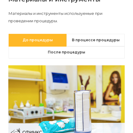
первый
раз
Материалы и инструменты используемые при
проведении процедуры.
перед
важным
событием
До процедуры
В процессе процедуры
После процедуры
Противопоказания
к
эпиляции
Что
нужно
знать
перед
визитом