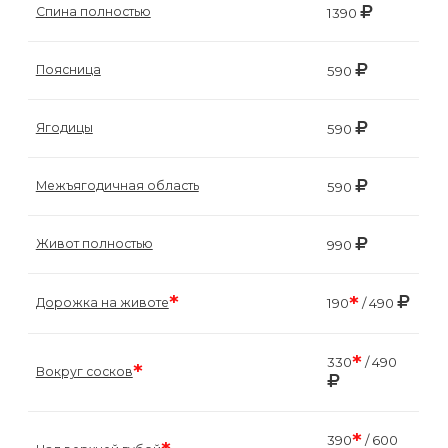
Спина полностью
1390
Поясница
590
Ягодицы
590
Межъягодичная область
590
Живот полностью
990
*
*
Дорожка на животе
190
/ 490
*
330
/ 490
*
Вокруг сосков
*
390
/ 600