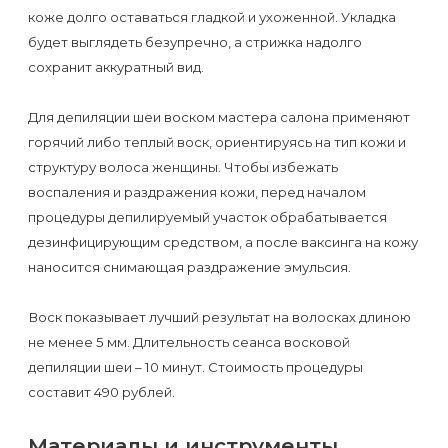
Отзывы
Подготовка
коже долго оставаться гладкой и ухоженной. Укладка
КОНТАКТЫ
будет выглядеть безупречно, а стрижка надолго
Мужская
Вопросы-
к
Материалы
сохранит аккуратный вид.
депиляция
ответы
процедуре
и
эпиляции
инструменты
Для депиляции шеи воском мастера салона применяют
Бикини-
Статьи
воском
горячий либо теплый воск, ориентируясь на тип кожи и
дизайн
структуру волоса женщины. Чтобы избежать
Оборудование
или
Блог
воспаления и раздражения кожи, перед началом
сахаром
процедуры депилируемый участок обрабатывается
Партнерство
Форум
дезинфицирующим средством, а после ваксинга на кожу
Эпиляция
наносится снимающая раздражение эмульсия.
Администраторы
Карта
в
сайта
Сфинксе
Воск показывает лучший результат на волосках длиною
Контакты
не менее 5 мм. Длительность сеанса восковой
и
депиляции шеи – 10 минут. Стоимость процедуры
Формула-1
составит 490 рублей.
Эпиляция
Материалы и инструменты