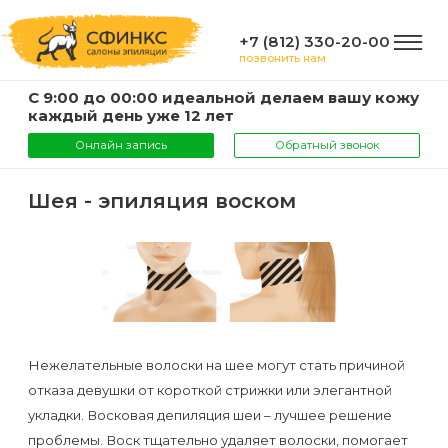
+7 (812) 330-20-00
позвонить нам
С 9:00 до 00:00 идеальной делаем вашу кожу
ГЛАВНАЯ
каждый день уже 12 лет
Онлайн запись
Обратный звонок
УСЛУГИ
Шея - эпиляция воском
Услуги
КОМПАНИЯ
и
цены
О
ИНФОРМАЦИЯ
компании
Эпиляция
Нежелательные волоски на шее могут стать причиной
воском
Фото
отказа девушки от короткой стрижки или элегантной
Мастера
ВАЖНО
укладки. Восковая депиляция шеи – лучшее решение
проблемы. Воск тщательно удаляет волоски, помогает
Шугаринг
Видео