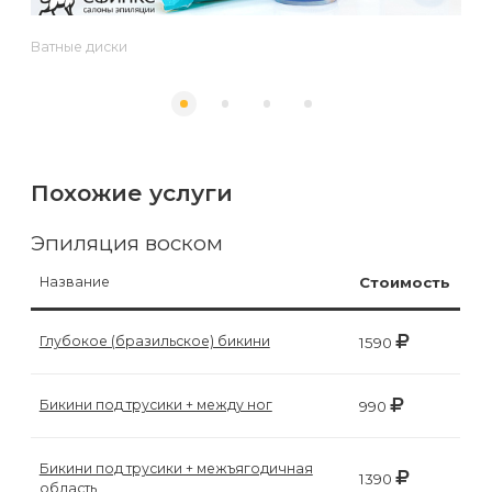
к
косметологу?
Ватные диски
Рекомендации
по
уходу
Похожие услуги
за
кожей
Эпиляция воском
после
Название
Стоимость
депиляции
воском
Глубокое (бразильское) бикини
1590
или
сахаром
Бикини под трусики + между ног
990
Виды
Бикини под трусики + межъягодичная
1390
область