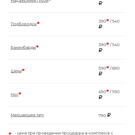
*
Над верхней губой
*
390
/ 540
*
Подбородок
*
390
/ 540
*
Бакенбарды
*
590
/ 690
*
Щеки
*
490
/ 590
*
Нос
Мерцающее тату
790
*
цена при проведении процедуры в комплексе с