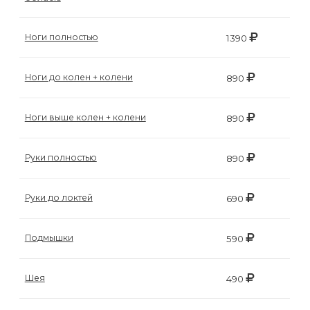
воска
для
Ноги полностью
1390
депиляции
Ноги до колен + колени
890
Эпиляция
или
Ноги выше колен + колени
890
депиляция?
Руки полностью
890
Руки до локтей
690
Подмышки
590
Шея
490