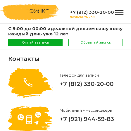
+7 (812) 330-20-00
позвонить нам
С 9:00 до 00:00 идеальной делаем вашу кожу
ГЛАВНАЯ
каждый день уже 12 лет
Онлайн запись
Обратный звонок
УСЛУГИ
Контакты
Услуги
КОМПАНИЯ
Телефон для записи
и
+7 (812) 330-20-00
цены
О
ИНФОРМАЦИЯ
компании
Эпиляция
Мобильный + мессенджеры
воском
Фото
Мастера
ВАЖНО
+7 (921) 944-59-83
Шугаринг
Видео