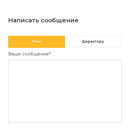
воска
для
депиляции
Написать сообщение
Эпиляция
Нам
Директору
или
депиляция?
Ваше сообщение*