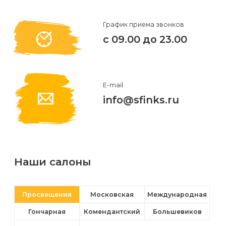
Отзывы
Подготовка
КОНТАКТЫ
Мужская
Вопросы-
к
График приема звонков
Материалы
с 09.00 до 23.00
депиляция
ответы
процедуре
и
эпиляции
инструменты
Бикини-
Статьи
воском
дизайн
Оборудование
или
E-mail
Блог
info@sfinks.ru
сахаром
Партнерство
Форум
Эпиляция
Администраторы
Карта
в
сайта
Сфинксе
Наши салоны
Контакты
и
Формула-1
Просвещения
Московская
Международная
Гончарная
Комендантский
Большевиков
Эпиляция