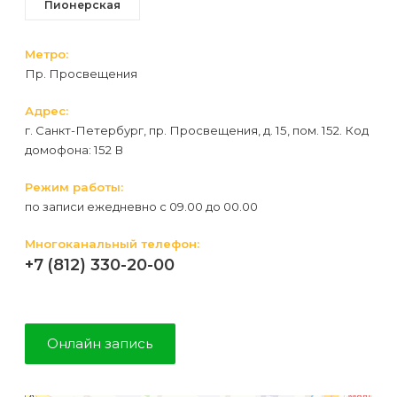
Пионерская
первый
раз
Метро:
перед
Пр. Просвещения
важным
Адрес:
событием
г. Санкт-Петербург, пр. Просвещения, д. 15, пом. 152. Код
домофона: 152 В
Противопоказания
Режим работы:
к
по записи ежедневно с 09.00 до 00.00
эпиляции
Многоканальный телефон:
+7 (812) 330-20-00
Что
нужно
знать
Онлайн запись
перед
визитом