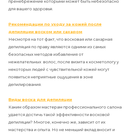
пренебрежение которыми может быть небезопасно
первый
для вашего здоровья.
раз
перед
Рекомендации по уходу за кожей после
важным
депиляции воском или сахаром
Несмотря на тот факт, что восковая или сахарная
событием
депиляция по праву являются одними из самых
безопасных методов избавления от
Противопоказания
нежелательных волос, после визита к косметологу у
к
некоторых людей с чувствительной кожей могут
эпиляции
появиться неприятные ощущения в зоне
депилирования.
Что
нужно
Виды воска для депиляции
Каким образом мастерам профессионального салона
знать
удается достичь такой эффективности восковой
перед
депиляции? Многое, конечно же, зависит от их
визитом
мастерства и опыта. Но не меньший вклад вносит и