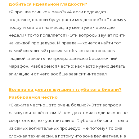
добиться идеальной гладкости?
«Я пришла слишком рано?» «А если подождать
подольше, волосы будут расти медленнее?» «Почему у
подруги хватает на месяц, а у меня уже через две
недели что-то появляется?» Эти вопросы звучат почти
на каждой процедуре. И правда — хочется найти тот
самый идеальный график, чтобы кожа оставалась
гладкой, а визиты не превращались в бесконечный
марафон. Разберёмся честно: как часто нужно делать
эпиляцию и от чего вообще зависит интервал.
Больно ли делать шугаринг глубокого бикини?
Разбираемся честно
«Скажите честно… это очень больно?» Этот вопрос я
слышу почти шёпотом. И всегда отвечаю одинаково: не
смертельно, но чувствительно. Глубокое бикини — одна
из самых волнительных процедур. Не потому что она
сложная технически, а потому что зона деликатная, и в