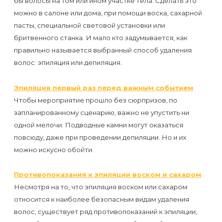
бы волосы на том или ином участке тела. Сделать это
Отзывы
Подготовка
КОНТАКТЫ
можно в салоне или дома, при помощи воска, сахарной
Мужская
Вопросы-
к
пасты, специальной световой установки или
Материалы
депиляция
ответы
процедуре
бритвенного станка. И мало кто задумывается, как
и
правильно называется выбранный способ удаления
эпиляции
инструменты
Бикини-
волос: эпиляция или депиляция.
Статьи
воском
дизайн
Оборудование
или
Эпиляция первый раз перед важным событием
Блог
сахаром
Чтобы мероприятие прошло без сюрпризов, по
Партнерство
запланированному сценарию, важно не упустить ни
Форум
Эпиляция
одной мелочи. Подводные камни могут оказаться
Администраторы
повсюду, даже при проведении депиляции. Но и их
Карта
в
можно искусно обойти.
сайта
Сфинксе
Контакты
и
Противопоказания к эпиляции воском и сахаром
Формула-1
Несмотря на то, что эпиляция воском или сахаром
относится к наиболее безопасным видам удаления
Эпиляция
волос, существует ряд противопоказаний к эпиляции,