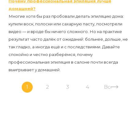
Почему профессиональная эпиляция лучше
домашней?
Многие хотя бы раз пробовали делать эпиляцию дома:
купили воск, полоски или сахарную пасту, посмотрели
видео — и вроде бы ничего сложного. Но на практике
результат часто далёк от ожиданий: больнее, дольше, не
так гладко, а иногда ещё и с последствиями. Давайте
спокойно и честно разберёмся, почему
профессиональная эпиляция в салоне почти всегда
выигрывает у домашней.
1
2
3
4
Все