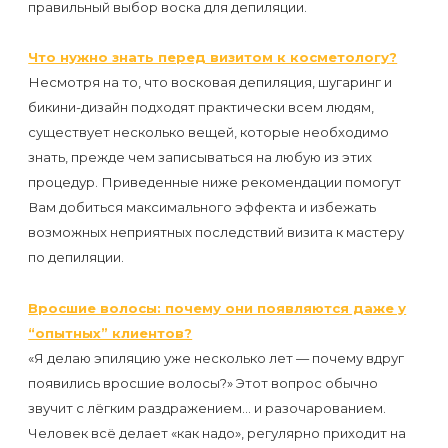
к
правильный выбор воска для депиляции.
косметологу?
Что нужно знать перед визитом к косметологу?
Несмотря на то, что восковая депиляция, шугаринг и
Рекомендации
бикини-дизайн подходят практически всем людям,
по
существует несколько вещей, которые необходимо
уходу
знать, прежде чем записываться на любую из этих
за
процедур. Приведенные ниже рекомендации помогут
Вам добиться максимального эффекта и избежать
кожей
возможных неприятных последствий визита к мастеру
после
по депиляции.
депиляции
воском
Вросшие волосы: почему они появляются даже у
“опытных” клиентов?
или
«Я делаю эпиляцию уже несколько лет — почему вдруг
сахаром
появились вросшие волосы?» Этот вопрос обычно
звучит с лёгким раздражением… и разочарованием.
Виды
Человек всё делает «как надо», регулярно приходит на