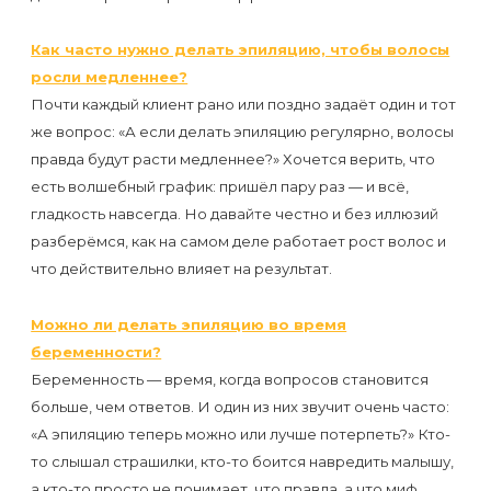
Как часто нужно делать эпиляцию, чтобы волосы
росли медленнее?
Почти каждый клиент рано или поздно задаёт один и тот
же вопрос: «А если делать эпиляцию регулярно, волосы
правда будут расти медленнее?» Хочется верить, что
есть волшебный график: пришёл пару раз — и всё,
гладкость навсегда. Но давайте честно и без иллюзий
разберёмся, как на самом деле работает рост волос и
что действительно влияет на результат.
Можно ли делать эпиляцию во время
беременности?
Беременность — время, когда вопросов становится
больше, чем ответов. И один из них звучит очень часто:
«А эпиляцию теперь можно или лучше потерпеть?» Кто-
то слышал страшилки, кто-то боится навредить малышу,
а кто-то просто не понимает, что правда, а что миф.