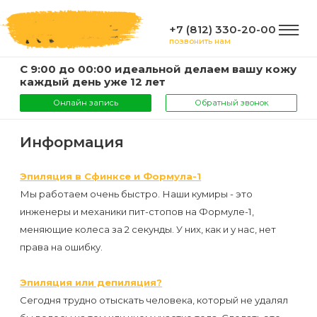
+7 (812) 330-20-00
позвонить нам
С 9:00 до 00:00 идеальной делаем вашу кожу
ГЛАВНАЯ
каждый день уже 12 лет
Онлайн запись
Обратный звонок
УСЛУГИ
Информация
Услуги
Эпиляция в Сфинксе и Формула-1
КОМПАНИЯ
Мы работаем очень быстро. Наши кумиры - это
и
инженеры и механики пит-стопов на Формуле-1,
цены
О
меняющие колеса за 2 секунды. У них, как и у нас, нет
ИНФОРМАЦИЯ
компании
права на ошибку.
Эпиляция
воском
Фото
Мастера
ВАЖНО
Эпиляция или депиляция?
Сегодня трудно отыскать человека, который не удалял
Шугаринг
Видео