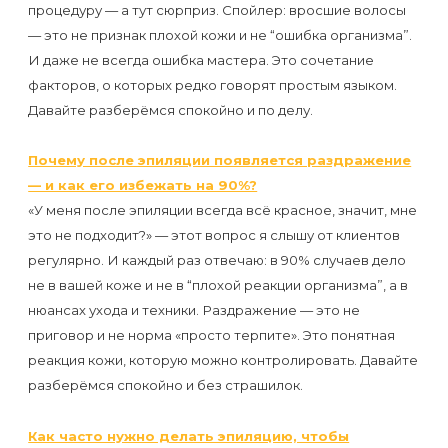
воска
процедуру — а тут сюрприз. Спойлер: вросшие волосы
для
— это не признак плохой кожи и не “ошибка организма”.
И даже не всегда ошибка мастера. Это сочетание
депиляции
факторов, о которых редко говорят простым языком.
Давайте разберёмся спокойно и по делу.
Эпиляция
или
Почему после эпиляции появляется раздражение
депиляция?
— и как его избежать на 90%?
«У меня после эпиляции всегда всё красное, значит, мне
это не подходит?» — этот вопрос я слышу от клиентов
регулярно. И каждый раз отвечаю: в 90% случаев дело
не в вашей коже и не в “плохой реакции организма”, а в
нюансах ухода и техники. Раздражение — это не
приговор и не норма «просто терпите». Это понятная
реакция кожи, которую можно контролировать. Давайте
разберёмся спокойно и без страшилок.
Как часто нужно делать эпиляцию, чтобы