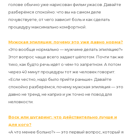
голове обычно уже нарисован фильм ужасов. Давайте
разберёмся спокойно: что вы на самом деле
почувствуете, от чего зависит боль и как сделать
процедуру максимально комфортной.
Мужская эпиляция: почему это уже давно норма?
«Это вообще нормально — мужчине делать эпиляцию?»
Этот вопрос чаще всего задают шёпотом. Почти так же
тихо, как будто речь идёт о чём-то запретном. А потом
через 40 минут процедуры тот же человек говорит:
«Если честно, надо было прийти раньше». Давайте
спокойно разберёмся, почему мужская эпиляция — это
давно не тренд, не каприз и уж точно не повод для
неловкости.
Воск или шугаринг: что действительно лучше и
для кого?
«А что менее больно?» — это первый вопрос, который я