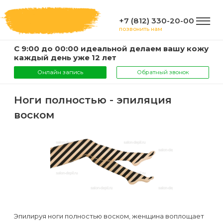
+7 (812) 330-20-00
позвонить нам
С 9:00 до 00:00 идеальной делаем вашу кожу
ГЛАВНАЯ
каждый день уже 12 лет
Онлайн запись
Обратный звонок
УСЛУГИ
Ноги полностью - эпиляция
воском
Услуги
КОМПАНИЯ
и
цены
О
ИНФОРМАЦИЯ
компании
Эпиляция
воском
Фото
Мастера
ВАЖНО
Эпилируя ноги полностью воском, женщина воплощает
Шугаринг
Видео