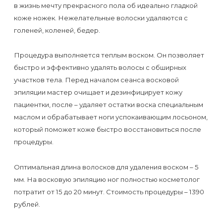
Отзывы
в жизнь мечту прекрасного пола об идеально гладкой
Подготовка
КОНТАКТЫ
коже ножек. Нежелательные волоски удаляются с
Мужская
Вопросы-
к
Материалы
голеней, коленей, бедер.
депиляция
ответы
процедуре
и
эпиляции
Процедура выполняется теплым воском. Он позволяет
инструменты
Бикини-
Статьи
быстро и эффективно удалять волосы с обширных
воском
дизайн
участков тела. Перед началом сеанса восковой
Оборудование
или
Блог
эпиляции мастер очищает и дезинфицирует кожу
сахаром
пациентки, после – удаляет остатки воска специальным
Партнерство
Форум
маслом и обрабатывает ноги успокаивающим лосьоном,
Эпиляция
который поможет коже быстро восстановиться после
Администраторы
Карта
в
процедуры.
сайта
Сфинксе
Контакты
Оптимальная длина волосков для удаления воском – 5
и
мм. На восковую эпиляцию ног полностью косметолог
Формула-1
потратит от 15 до 20 минут. Стоимость процедуры – 1390
рублей.
Эпиляция