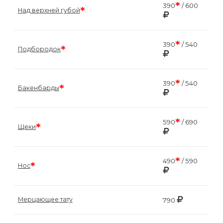
*
390
/ 600
*
Над верхней губой
*
390
/ 540
*
Подбородок
*
390
/ 540
*
Бакенбарды
*
590
/ 690
*
Щеки
*
490
/ 590
*
Нос
Мерцающее тату
790