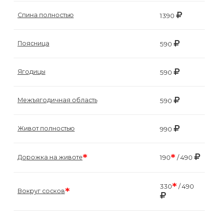
Спина полностью
1390
Поясница
590
Ягодицы
590
Межъягодичная область
590
Живот полностью
990
*
*
Дорожка на животе
190
/ 490
*
330
/ 490
*
Вокруг сосков