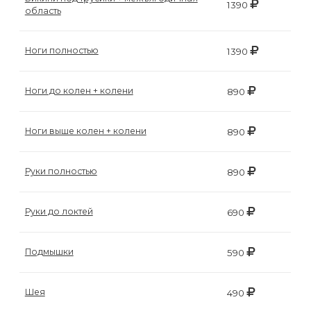
воска
1390
область
для
депиляции
Ноги полностью
1390
Эпиляция
Ноги до колен + колени
890
или
депиляция?
Ноги выше колен + колени
890
Руки полностью
890
Руки до локтей
690
Подмышки
590
Шея
490