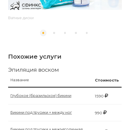
к
косметологу?
Ватные диски
Рекомендации
по
уходу
за
Похожие услуги
кожей
Эпиляция воском
после
депиляции
Название
Стоимость
воском
Глубокое (бразильское) бикини
1590
или
сахаром
Бикини под трусики + между ног
990
Виды
Бикини под трусики + межъягодичная