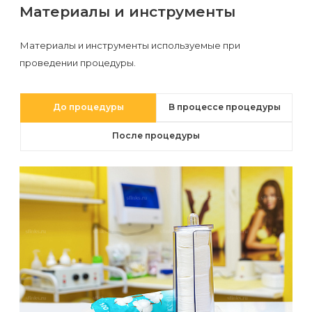
первый
Материалы и инструменты
раз
Материалы и инструменты используемые при
перед
проведении процедуры.
важным
событием
До процедуры
В процессе процедуры
Противопоказания
После процедуры
к
эпиляции
Что
нужно
знать
перед
визитом