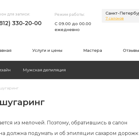
Санкт-Петербу
он для записи:
Режим работы:
7 салонов
(812) 330-20-00
С 09.00 до 00.00
ежедневно
авная
Услуги и цены
Мастера
Отзывы
изайн
Мужская депиляция
 шугаринг
НИЯ
ИНФОРМАЦИЯ
 шугаринг
нии
Фото
а
Видео
тся из мелочей. Поэтому, обратившись в салон
Вопросы-ответы
а должна подумать и об эпиляции сахаром дорожк