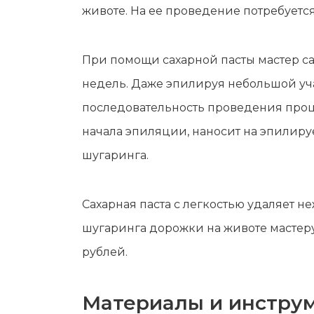
Мужская депиляция
Материа
животе. На ее проведение потребуется
Бикини-дизайн
Оборудо
При помощи сахарной пасты мастер са
Партнер
недель. Даже эпилируя небольшой уча
Админис
последовательность проведения проц
Контакт
начала эпиляции, наносит на эпилир
шугаринга.
Сахарная паста с легкостью удаляет 
шугаринга дорожки на животе мастеру 
рублей.
Материалы и инстру