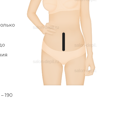
Эпиляция первый раз перед важным
событием
Противопоказания к эпиляции
колько
Что нужно знать перед визитом к
косметологу?
до
Рекомендации по уходу за кожей после
депиляции воском или сахаром
ния
Виды воска для депиляции
Эпиляция или депиляция?
– 190