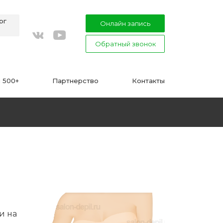
рг
Онлайн запись
Обратный звонок
youtube
vkontakte
 500+
Партнерство
Контакты
ВАЖНО
Подготовка к процедуре эпиляции
воском или сахаром
Эпиляция в Сфинксе и Формула-1
и на