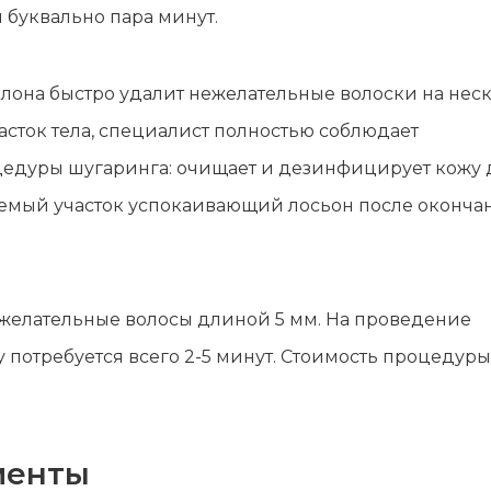
лы и инструменты
Статьи
 буквально пара минут.
вание
Блог
лона быстро удалит нежелательные волоски на нес
ство
Форум
сток тела, специалист полностью соблюдает
траторы
Карта сайта
едуры шугаринга: очищает и дезинфицирует кожу 
ы
уемый участок успокаивающий лосьон после оконча
нежелательные волосы длиной 5 мм. На проведение
потребуется всего 2-5 минут. Стоимость процедуры 
менты