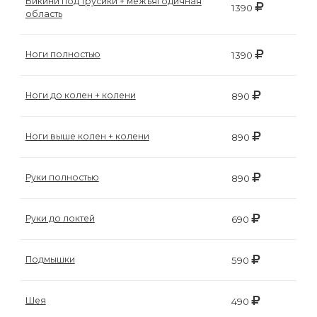
Бикини под трусики + межъягодичная
воска
1390
область
для
депиляции
Ноги полностью
1390
Эпиляция
Ноги до колен + колени
890
или
депиляция?
Ноги выше колен + колени
890
Руки полностью
890
Руки до локтей
690
Подмышки
590
Шея
490