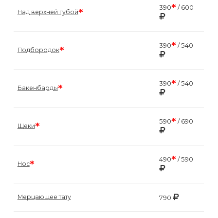
*
390
/ 600
*
Над верхней губой
*
390
/ 540
*
Подбородок
*
390
/ 540
*
Бакенбарды
*
590
/ 690
*
Щеки
*
490
/ 590
*
Нос
Мерцающее тату
790