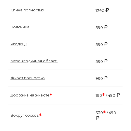
Спина полностью
1390
Поясница
590
Ягодицы
590
Межъягодичная область
590
Живот полностью
990
*
*
Дорожка на животе
190
/ 490
*
330
/ 490
*
Вокруг сосков