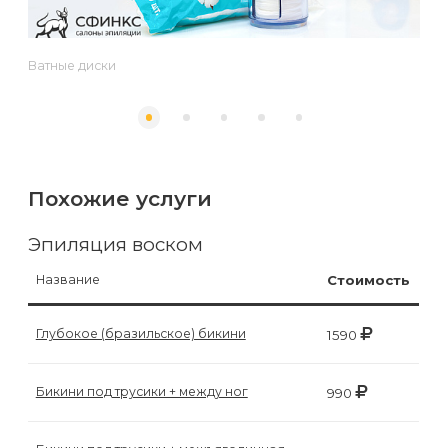
к
косметологу?
Ватные диски
Рекомендации
по
уходу
за
Похожие услуги
кожей
Эпиляция воском
после
депиляции
Название
Стоимость
воском
Глубокое (бразильское) бикини
1590
или
сахаром
Бикини под трусики + между ног
990
Виды