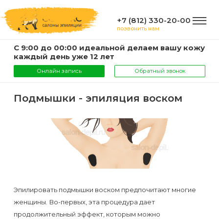
+7 (812) 330-20-00
позвонить нам
С 9:00 до 00:00 идеальной делаем вашу кожу
ГЛАВНАЯ
каждый день уже 12 лет
Онлайн запись
Обратный звонок
УСЛУГИ
Подмышки - эпиляция воском
Услуги
КОМПАНИЯ
и
цены
О
ИНФОРМАЦИЯ
компании
Эпиляция
Эпилировать подмышки воском предпочитают многие
воском
Фото
Мастера
ВАЖНО
женщины. Во-первых, эта процедура дает
продолжительный эффект, которым можно
Шугаринг
Видео