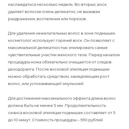
Отзывы
Подготовка
наслаждаться несколько недель. Во-вторых, воск
КОНТАКТЫ
удаляет волоски очень деликатно, не вызывая
Мужская
Вопросы-
к
Материалы
раздражения, воспаления или порезов.
депиляция
ответы
процедуре
и
эпиляции
Для удаления нежелательных волос в зоне подмышек
инструменты
Бикини-
Статьи
воском
косметолог использует горячий воск. Он позволяет с
дизайн
максимальной деликатностью эпилировать самые
Оборудование
или
Блог
чувствительные участки женского тела. Перед началом
сахаром
процедуры кожа обязательно очищается от следов
Партнерство
Форум
дезодоранта. После восковой эпиляции подмышки
Эпиляция
можно обработать средством, замедляющим рост
Администраторы
Карта
в
волос, или успокаивающей эмульсией.
сайта
Сфинксе
Контакты
Для достижения максимального эффекта длина волос
и
должна быть не менее 5 мм. Продолжительность
Формула-1
сеанса восковой эпиляции подмышек составляет от 5
до 10 минут. Стоимость процедуры – 590 рублей.
Эпиляция