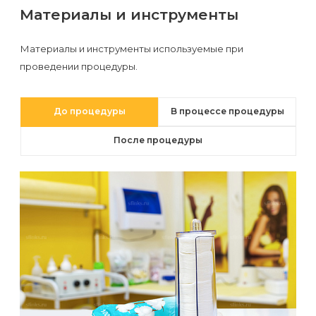
первый
Материалы и инструменты
раз
Материалы и инструменты используемые при
перед
проведении процедуры.
важным
событием
До процедуры
В процессе процедуры
Противопоказания
После процедуры
к
эпиляции
Что
нужно
знать
перед
визитом